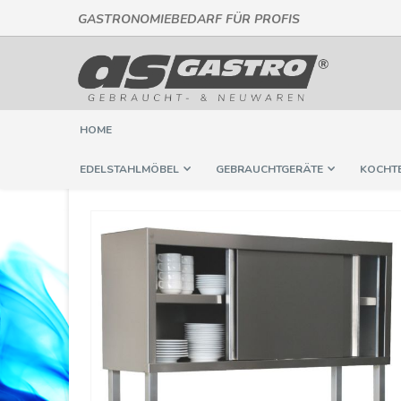
GASTRONOMIEBEDARF FÜR PROFIS
Direkt
zum
Inhalt
HOME
EDELSTAHLMÖBEL
GEBRAUCHTGERÄTE
KOCHT
Springe
zum
Ende
der
Bildergalerie