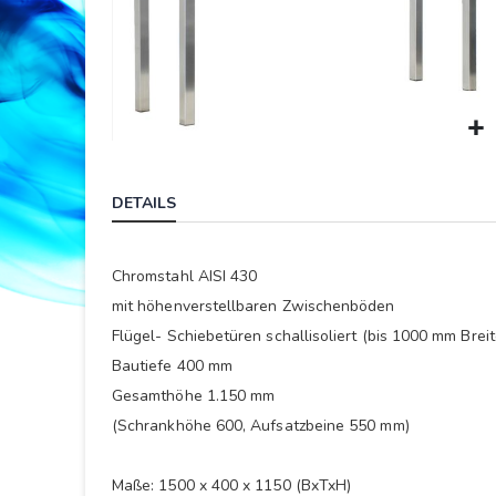
Springe
zum
DETAILS
Anfang
der
Bildergalerie
Chromstahl AISI 430
mit höhenverstellbaren Zwischenböden
Flügel- Schiebetüren schallisoliert (bis 1000 mm Breit
Bautiefe 400 mm
Gesamthöhe 1.150 mm
(Schrankhöhe 600, Aufsatzbeine 550 mm)
Maße: 1500 x 400 x 1150 (BxTxH)