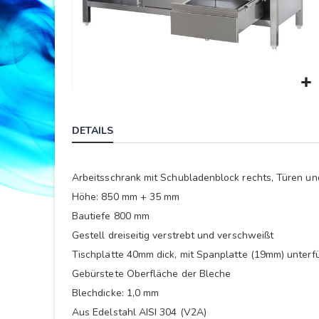
Springe
zum
DETAILS
Anfang
der
Bildergalerie
Arbeitsschrank mit Schubladenblock rechts, Türen 
Höhe: 850 mm + 35 mm
Bautiefe 800 mm
Gestell dreiseitig verstrebt und verschweißt
Tischplatte 40mm dick, mit Spanplatte (19mm) unterfü
Gebürstete Oberfläche der Bleche
Blechdicke: 1,0 mm
Aus Edelstahl AISI 304 (V2A)