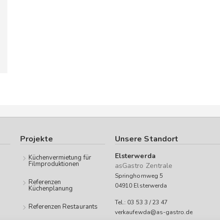
Projekte
Unsere Standort
Elsterwerda
Küchenvermietung für
Filmproduktionen
asGastro Zentrale
Springhornweg 5
Referenzen
04910 Elsterwerda
Küchenplanung
Tel.: 03 53 3 / 23 47
Referenzen Restaurants
verkaufewda@as-gastro.de