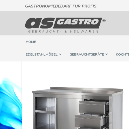
GASTRONOMIEBEDARF FÜR PROFIS
Direkt
zum
Inhalt
HOME
EDELSTAHLMÖBEL
GEBRAUCHTGERÄTE
KOCHT
Springe
zum
Ende
der
Bildergalerie