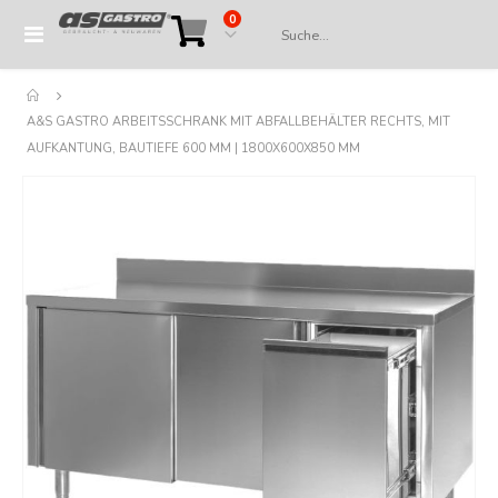
Artikel
0
Navigation
Cart
umschalten
A&S GASTRO ARBEITSSCHRANK MIT ABFALLBEHÄLTER RECHTS, MIT
AUFKANTUNG, BAUTIEFE 600 MM | 1800X600X850 MM
Springe
zum
Ende
der
Bildergalerie