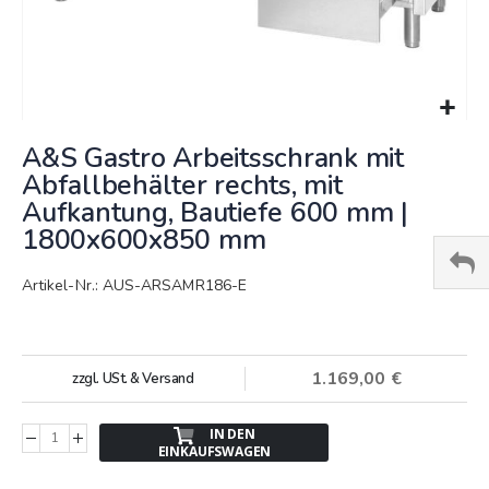
Springe
A&S Gastro Arbeitsschrank mit
zum
Anfang
Abfallbehälter rechts, mit
der
Aufkantung, Bautiefe 600 mm |
Bildergalerie
1800x600x850 mm
Artikel-Nr.: AUS-ARSAMR186-E
1.169,00 €
zzgl. USt. & Versand
IN DEN
EINKAUFSWAGEN