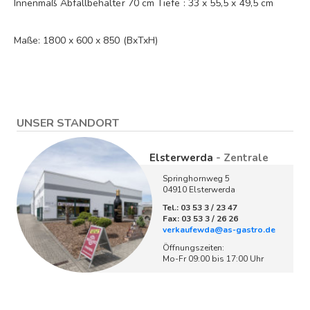
Innenmaß Abfallbehälter 70 cm Tiefe : 33 x 55,5 x 49,5 cm
Maße: 1800 x 600 x 850 (BxTxH)
UNSER STANDORT
Elsterwerda
- Zentrale
Springhornweg 5
04910 Elsterwerda
Tel.: 03 53 3 / 23 47
Fax: 03 53 3 / 26 26
verkaufewda@as-gastro.de
Öffnungszeiten:
Mo-Fr 09:00 bis 17:00 Uhr