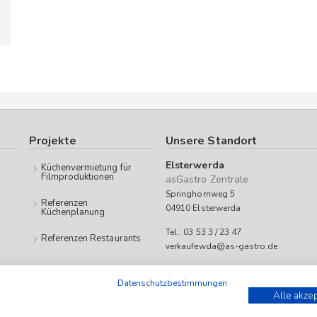
Projekte
Unsere Standort
Elsterwerda
Küchenvermietung für
Filmproduktionen
asGastro Zentrale
Springhornweg 5
Referenzen
04910 Elsterwerda
Küchenplanung
Tel.: 03 53 3 / 23 47
Referenzen Restaurants
verkaufewda@as-gastro.de
Öffnungszeiten:
Datenschutzbestimmungen
Mo-Fr 09:00 bis 17:00 Uhr
Alle akze