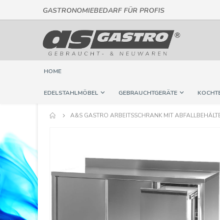
GASTRONOMIEBEDARF FÜR PROFIS
Direkt
zum
Inhalt
HOME
EDELSTAHLMÖBEL
GEBRAUCHTGERÄTE
KOCHT
A&S GASTRO ARBEITSSCHRANK MIT ABFALLBEHÄLTER
Springe
zum
Ende
der
Bildergalerie