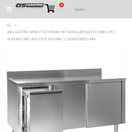
Artikel
0
Navigation
Cart
umschalten
A&S GASTRO ARBEITSSCHRANK MIT ABFALLBEHÄLTER LINKS, MIT
AUFKANTUNG, BAUTIEFE 600 MM | 1200X600X850 MM
Springe
zum
Ende
der
Bildergalerie