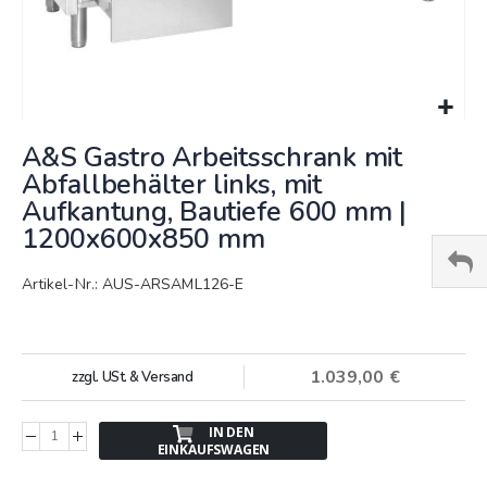
Springe
A&S Gastro Arbeitsschrank mit
zum
Anfang
Abfallbehälter links, mit
der
Aufkantung, Bautiefe 600 mm |
Bildergalerie
1200x600x850 mm
Artikel-Nr.: AUS-ARSAML126-E
1.039,00 €
zzgl. USt. & Versand
IN DEN
EINKAUFSWAGEN