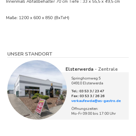
Innenmaß Abfallbehälter 70 cm Tiefe : 33 x 55,5 x 49,5 cm
Maße: 1200 x 600 x 850 (BxTxH)
UNSER STANDORT
Elsterwerda
- Zentrale
Springhornweg 5
04910 Elsterwerda
Tel.: 03 53 3 / 23 47
Fax: 03 53 3 / 26 26
verkaufewda@as-gastro.de
Öffnungszeiten:
Mo-Fr 09:00 bis 17:00 Uhr