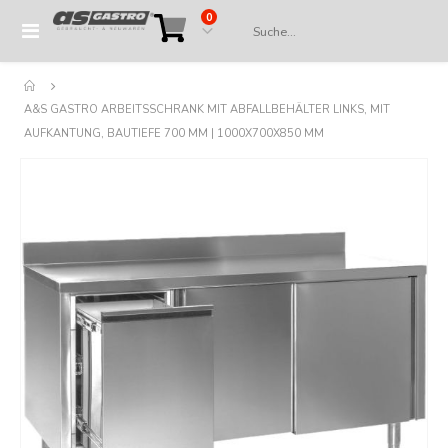
Artikel
0
Navigation
Cart
umschalten
A&S GASTRO ARBEITSSCHRANK MIT ABFALLBEHÄLTER LINKS, MIT
AUFKANTUNG, BAUTIEFE 700 MM | 1000X700X850 MM
Springe
zum
Ende
der
Bildergalerie