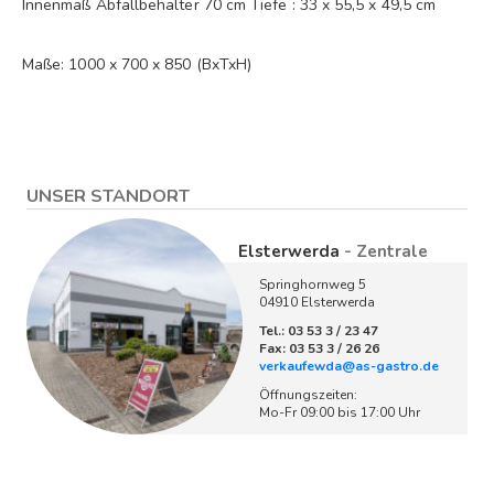
Innenmaß Abfallbehälter 70 cm Tiefe : 33 x 55,5 x 49,5 cm
Maße: 1000 x 700 x 850 (BxTxH)
UNSER STANDORT
Elsterwerda
- Zentrale
Springhornweg 5
04910 Elsterwerda
Tel.: 03 53 3 / 23 47
Fax: 03 53 3 / 26 26
verkaufewda@as-gastro.de
Öffnungszeiten:
Mo-Fr 09:00 bis 17:00 Uhr