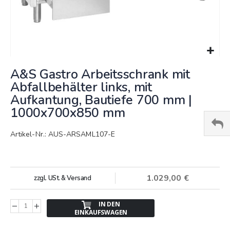
Springe
A&S Gastro Arbeitsschrank mit
zum
Anfang
Abfallbehälter links, mit
der
Aufkantung, Bautiefe 700 mm |
Bildergalerie
1000x700x850 mm
Artikel-Nr.: AUS-ARSAML107-E
1.029,00 €
zzgl. USt. & Versand
IN DEN
EINKAUFSWAGEN