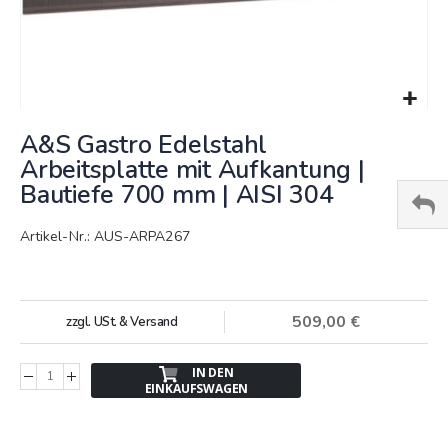
Springe
A&S Gastro Edelstahl
zum
Anfang
Arbeitsplatte mit Aufkantung |
der
Bautiefe 700 mm | AISI 304
Bildergalerie
Artikel-Nr.: AUS-ARPA267
509,00 €
zzgl. USt. & Versand
IN DEN
EINKAUFSWAGEN