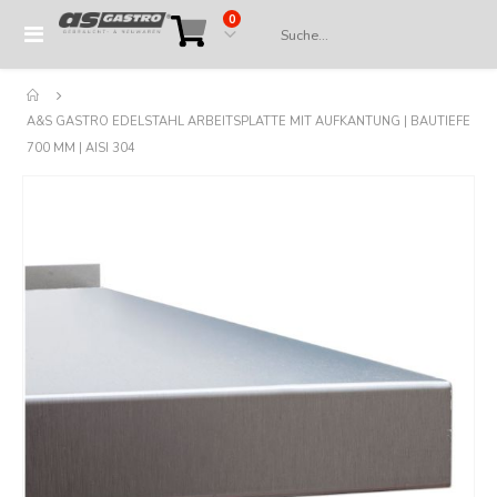
Artikel
0
Navigation
Cart
umschalten
A&S GASTRO EDELSTAHL ARBEITSPLATTE MIT AUFKANTUNG | BAUTIEFE
700 MM | AISI 304
Springe
zum
Ende
der
Bildergalerie