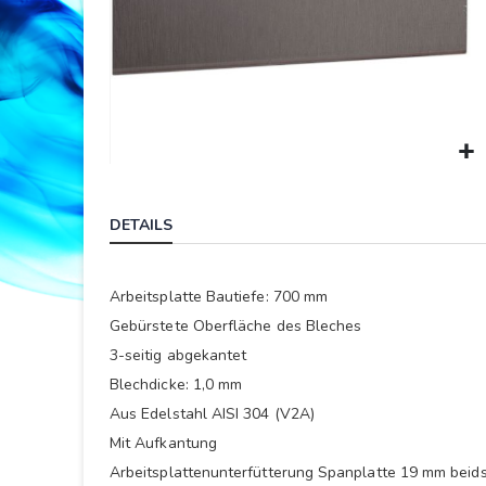
Springe
zum
DETAILS
Anfang
der
Bildergalerie
Arbeitsplatte Bautiefe: 700 mm
Gebürstete Oberfläche des Bleches
3-seitig abgekantet
Blechdicke: 1,0 mm
Aus Edelstahl AISI 304 (V2A)
Mit Aufkantung
Arbeitsplattenunterfütterung Spanplatte 19 mm beids