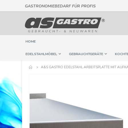
GASTRONOMIEBEDARF FÜR PROFIS
Direkt
zum
Inhalt
HOME
EDELSTAHLMÖBEL
GEBRAUCHTGERÄTE
KOCHT
A&S GASTRO EDELSTAHL ARBEITSPLATTE MIT AUFKAN
Springe
zum
Ende
der
Bildergalerie