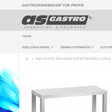
GASTRONOMIEBEDARF FÜR PROFIS
Direkt
zum
Inhalt
HOME
EDELSTAHLMÖBEL
GEBRAUCHTGERÄTE
KOCHT
A&S GASTRO EDELSTAHL AUFSATZBOARD 1-ETAGE | B
Springe
zum
Ende
der
Bildergalerie