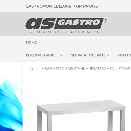
GASTRONOMIEBEDARF FÜR PROFIS
Direkt
zum
Inhalt
HOME
EDELSTAHLMÖBEL
GEBRAUCHTGERÄTE
KOCHT
A&S GASTRO EDELSTAHL AUFSATZBOARD 1-ETAGE | B
Springe
zum
Ende
der
Bildergalerie