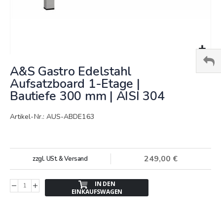
Springe
A&S Gastro Edelstahl
zum
Anfang
Aufsatzboard 1-Etage |
der
Bautiefe 300 mm | AISI 304
Bildergalerie
Artikel-Nr.: AUS-ABDE163
249,00 €
zzgl. USt. & Versand
IN DEN
EINKAUFSWAGEN