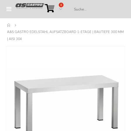
Artikel
0
Navigation
Cart
umschalten
A&S GASTRO EDELSTAHL AUFSATZBOARD 1-ETAGE | BAUTIEFE 300 MM
| AISI 304
Springe
zum
Ende
der
Bildergalerie