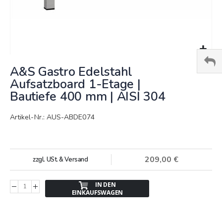
Springe
A&S Gastro Edelstahl
zum
Anfang
Aufsatzboard 1-Etage |
der
Bautiefe 400 mm | AISI 304
Bildergalerie
Artikel-Nr.: AUS-ABDE074
209,00 €
zzgl. USt. & Versand
IN DEN
EINKAUFSWAGEN