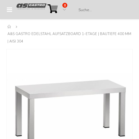
Artikel
0
Navigation
Cart
umschalten
A&S GASTRO EDELSTAHL AUFSATZBOARD 1-ETAGE | BAUTIEFE 400 MM
| AISI 304
Springe
zum
Ende
der
Bildergalerie