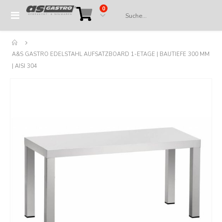
Artikel
0
Navigation
Cart
umschalten
A&S GASTRO EDELSTAHL AUFSATZBOARD 1-ETAGE | BAUTIEFE 300 MM
| AISI 304
Springe
zum
Ende
der
Bildergalerie