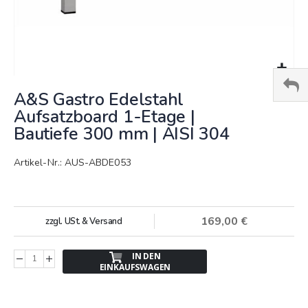
Springe
A&S Gastro Edelstahl
zum
Anfang
Aufsatzboard 1-Etage |
der
Bautiefe 300 mm | AISI 304
Bildergalerie
Artikel-Nr.: AUS-ABDE053
169,00 €
zzgl. USt. & Versand
IN DEN
EINKAUFSWAGEN