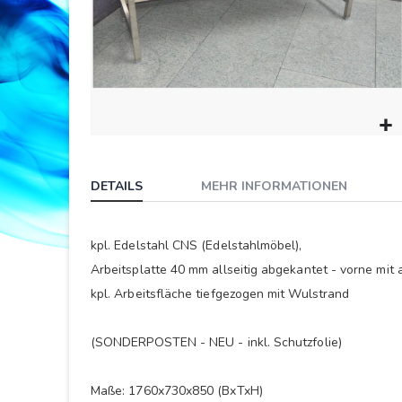
Springe
zum
DETAILS
MEHR INFORMATIONEN
Anfang
der
Bildergalerie
kpl. Edelstahl CNS (Edelstahlmöbel),
Arbeitsplatte 40 mm allseitig abgekantet - vorne mit
kpl. Arbeitsfläche tiefgezogen mit Wulstrand
(SONDERPOSTEN - NEU - inkl. Schutzfolie)
Maße: 1760x730x850 (BxTxH)