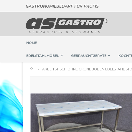
GASTRONOMIEBEDARF FÜR PROFIS
Direkt
zum
Inhalt
HOME
EDELSTAHLMÖBEL
GEBRAUCHTGERÄTE
KOCHT
ARBEITSTISCH OHNE GRUNDBODEN EDELSTAHL ST
Springe
zum
Ende
der
Bildergalerie